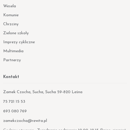
Wesela
Komunie
Chrzciny
Zielone szkoły
Imprezy cykliczne
Multimedia
Partnerzy
Kontakt
Zamek Czocha, Sucha, Sucha 59-820 Leśna
Telefon:
75 721 15 53
Telefon:
693 080 769
E-mail:
zamekczocha@rewita.pl