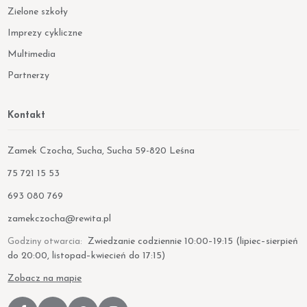
Zielone szkoły
Imprezy cykliczne
Multimedia
Partnerzy
Kontakt
Zamek Czocha, Sucha, Sucha 59-820 Leśna
Telefon:
75 721 15 53
Telefon:
693 080 769
E-mail:
zamekczocha@rewita.pl
Zwiedzanie codziennie 10:00–19:15 (lipiec–sierpień
Godziny otwarcia:
do 20:00, listopad–kwiecień do 17:15)
Zobacz na mapie