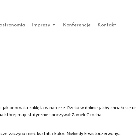
astronomia
Imprezy
Konferencje
Kontakt
k anomalia zaklęta w naturze. Rzeka w dolinie jakby chciała się un
 na której majestatycznie spoczywał Zamek Czocha.
icze zaczyna mieć kształt i kolor. Niekiedy krwistoczerwony…