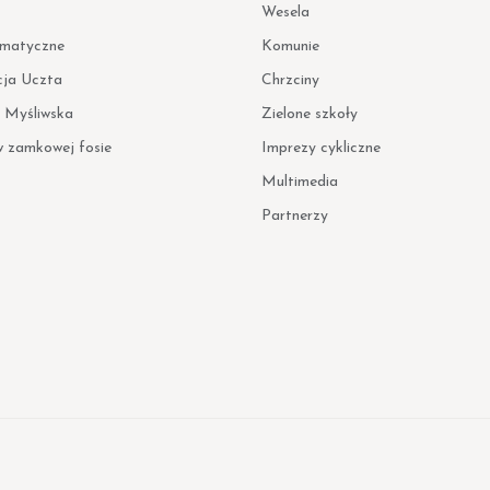
Wesela
ematyczne
Komunie
cja Uczta
Chrzciny
 Myśliwska
Zielone szkoły
w zamkowej fosie
Imprezy cykliczne
Multimedia
Partnerzy