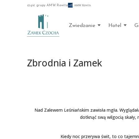
część grupy AMW Rewita
Zwiedzanie
Hotel
G
Zbrodnia i Zamek
Nad Zalewem Leśniańskim zawisła mgła. Wyglądała ja
dotknąć swą wilgocią skały,
Kiedy noc przerywa świt, to co tajemn