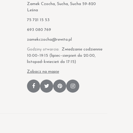
Zamek Czocha, Sucha, Sucha 59-820
Leśna
Telefon:
75 721 15 53
Telefon:
693 080 769
E-mail:
zamekczocha@rewita.pl
Zwiedzanie codziennie
Godziny otwarcia:
10:00–19:15 (lipiec–sierpień do 20:00,
listopad–kwiecień do 17:15)
Zobacz na mapie