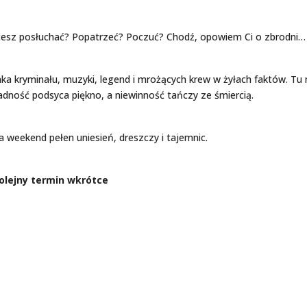
Chcesz posłuchać? Popatrzeć? Poczuć? Chodź, opowiem Ci o zbrodni…
a kryminału, muzyki, legend i mrożących krew w żyłach faktów. Tu 
adność podsyca piękno, a niewinność tańczy ze śmiercią.
weekend pełen uniesień, dreszczy i tajemnic.
olejny termin wkrótce